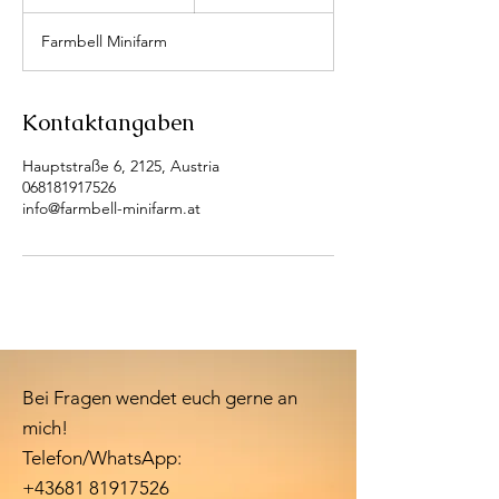
e
e
Farmbell Minifarm
n
d
e
t
Kontaktangaben
Hauptstraße 6, 2125, Austria
068181917526
info@farmbell-minifarm.at
Bei Fragen wendet euch gerne an
mich!
Telefon/WhatsApp:
+43681 81917526