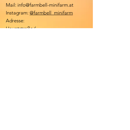
Mail:
info@farmbell-minifarm.at
Instagram:
@farmbell_minifarm
Adresse:
Hauptstraße 6
2125 Neubau bei Ladendorf NÖ
Nur 30 Minuten von Wien entfernt!
Besuch nur nach erfolgter Buchung
möglich.
Impressum
Datenschutzerklärung