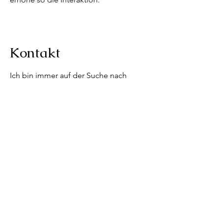
Kontakt
Ich bin immer auf der Suche nach
neuen, spannenden Möglichkeiten.
info@website.com
+49 (0) 175 456
Bei Fragen wendet euch gerne an
mich!
Telefon/WhatsApp:
+43681 81917526